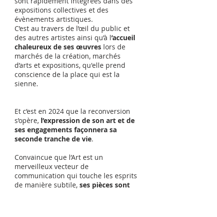
sont rapidement intégrées dans des
expositions collectives et des
évènements artistiques.
C’est au travers de l’œil du public et
des autres artistes ainsi qu’à l
’accueil
chaleureux de ses œuvres
lors de
marchés de la création, marchés
d’arts et expositions, qu'elle prend
conscience de la place qui est la
sienne.
Et c’est en 2024 que la reconversion
s’opère,
l’expression de son art et de
ses engagements façonnera sa
seconde tranche de vie
.
Convaincue que l’Art est un
merveilleux vecteur de
communication qui touche les esprits
de manière subtile,
ses pièces sont
empreintes d'intentions positives
. A
l'heure d'une atmosphère suffocante,
sa volonté est de passer des